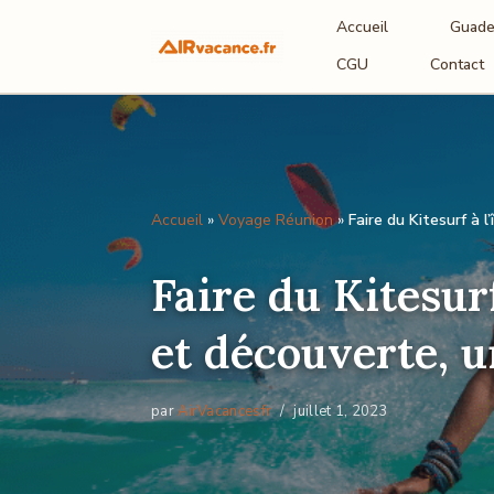
Accueil
Guade
Aller
CGU
Contact
au
contenu
Accueil
»
Voyage Réunion
»
Faire du Kitesurf à 
Faire du Kitesur
et découverte, 
par
AirVacancesfr
juillet 1, 2023