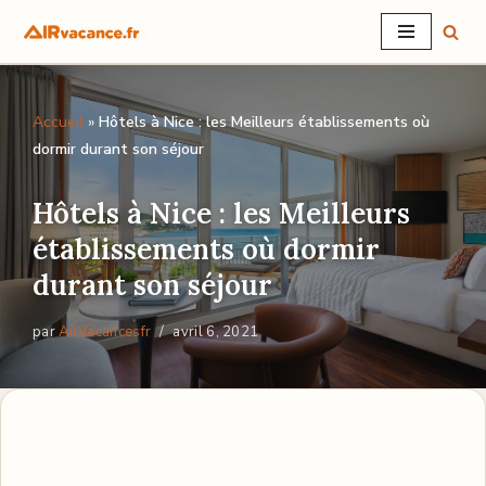
Aller
au
Accueil
»
Hôtels à Nice : les Meilleurs établissements où
contenu
dormir durant son séjour
Hôtels à Nice : les Meilleurs
établissements où dormir
durant son séjour
par
AirVacancesfr
avril 6, 2021