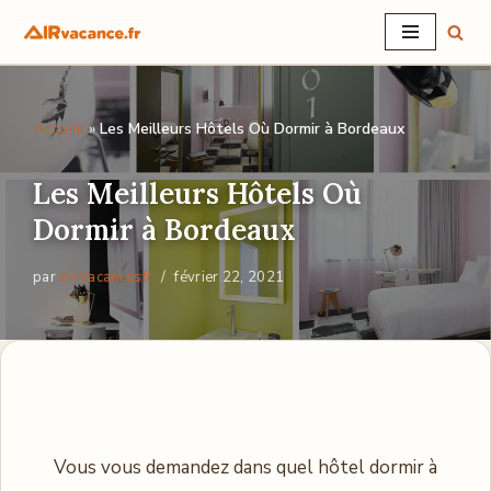
Aller
au
contenu
Accueil
»
Les Meilleurs Hôtels Où Dormir à Bordeaux
Les Meilleurs Hôtels Où
Dormir à Bordeaux
par
AirVacancesfr
février 22, 2021
Vous vous demandez dans quel hôtel dormir à