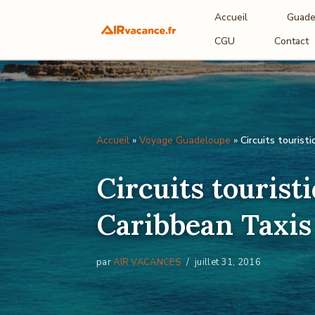
Accueil
Guade
Aller
CGU
Contact
au
contenu
Accueil
»
Voyage Guadeloupe
»
Circuits touris
Circuits touris
Caribbean Taxis
par
AIR VACANCES
juillet 31, 2016