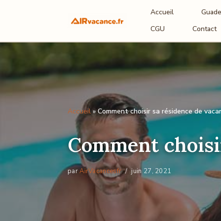
Accueil
Guade
Aller
CGU
Contact
au
contenu
Accueil
»
Comment choisir sa résidence de vaca
Comment choisir
par
AirVacancesfr
juin 27, 2021