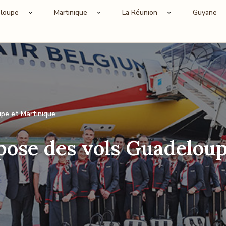
loupe
Martinique
La Réunion
Guyane
upe et Martinique
pose des vols Guadeloup