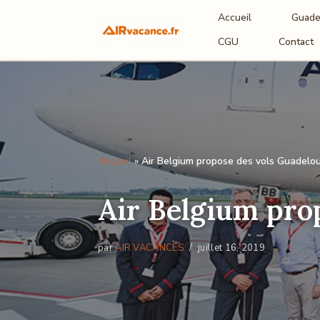
Accueil
Guade
Aller
CGU
Contact
au
contenu
Accueil
»
Air Belgium propose des vols Guadelo
Air Belgium pro
par
AIR VACANCES
juillet 16, 2019