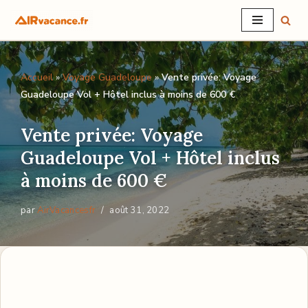
Aller
au
Accueil
»
Voyage Guadeloupe
»
Vente privée: Voyage
contenu
Guadeloupe Vol + Hôtel inclus à moins de 600 €
Vente privée: Voyage
Guadeloupe Vol + Hôtel inclus
à moins de 600 €
par
AirVacancesfr
août 31, 2022