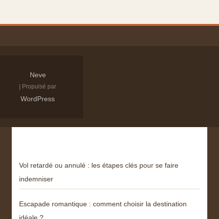
Neve
| Propulsé par
WordPress
Derniers articles
Vol retardé ou annulé : les étapes clés pour se faire
indemniser
Escapade romantique : comment choisir la destination
idéale ?