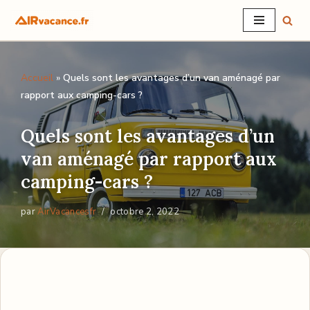
Aller
au
Accueil
»
Quels sont les avantages d’un van aménagé par
contenu
rapport aux camping-cars ?
Quels sont les avantages d’un
van aménagé par rapport aux
camping-cars ?
par
AirVacancesfr
octobre 2, 2022