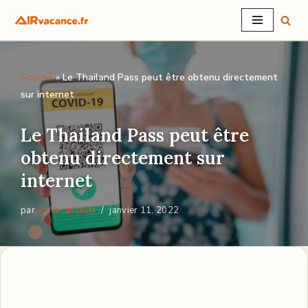
Aller
au
Accueil
»
Le Thailand Pass peut être obtenu directement
contenu
sur internet
Le Thailand Pass peut être
obtenu directement sur
internet
par
AirVacancesfr
janvier 11, 2022