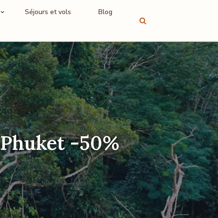
Séjours et vols
Blog
 Phuket -50%