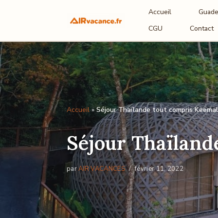
Accueil
Guade
Aller
CGU
Contact
au
contenu
Accueil
»
Séjour Thaïlande tout compris Keema
Séjour Thaïland
par
AIR VACANCES
février 11, 2022