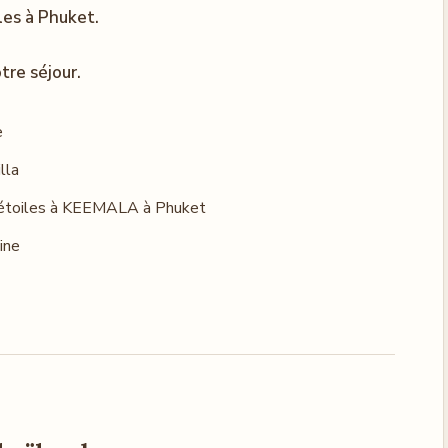
les à Phuket.
otre séjour.
e
lla
5 étoiles à KEEMALA à Phuket
cine