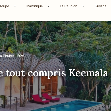
loupe
Martinique
La Réunion
Guyane
la Phuket -50%
e tout compris Keemala