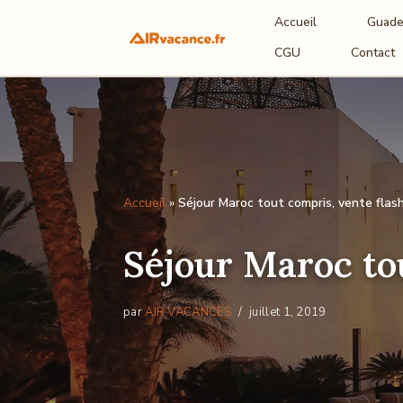
Accueil
Guade
Aller
CGU
Contact
au
contenu
Accueil
»
Séjour Maroc tout compris, vente flash
Séjour Maroc tou
par
AIR VACANCES
juillet 1, 2019