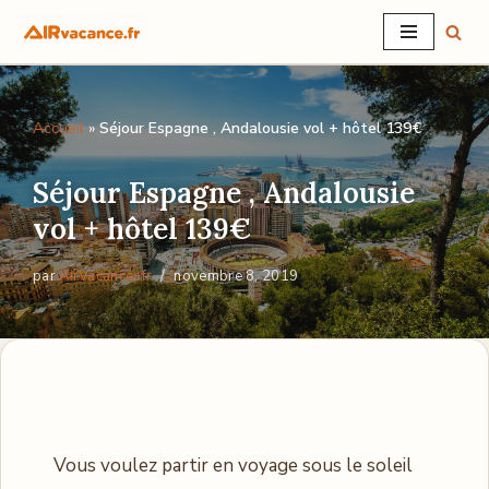
Aller
au
contenu
Accueil
»
Séjour Espagne , Andalousie vol + hôtel 139€
Séjour Espagne , Andalousie
vol + hôtel 139€
par
AirVacancesfr
novembre 8, 2019
Vous voulez partir en voyage sous le soleil