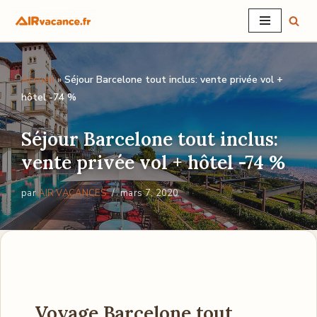
Aller
au
Accueil
»
Séjour Barcelone tout inclus: vente privée vol +
contenu
hôtel -74 %
Séjour Barcelone tout inclus:
vente privée vol + hôtel -74 %
par
AIR VACANCES
mars 7, 2020
Voyage Barcelone tout