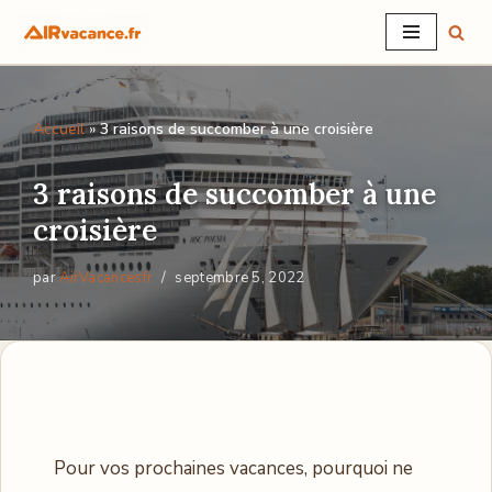
Aller
au
contenu
Accueil
»
3 raisons de succomber à une croisière
3 raisons de succomber à une
croisière
par
AirVacancesfr
septembre 5, 2022
Pour vos prochaines vacances, pourquoi ne