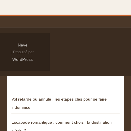
Neve
| Propulsé par
WordPress
Derniers articles
Vol retardé ou annulé : les étapes clés pour se faire
indemniser
Escapade romantique : comment choisir la destination
idéale ?