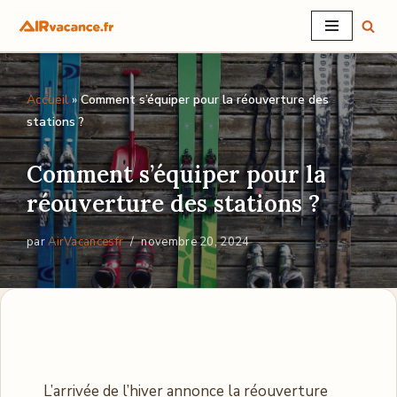
Aller
au
Accueil
»
Comment s’équiper pour la réouverture des
contenu
stations ?
Comment s’équiper pour la
réouverture des stations ?
par
AirVacancesfr
novembre 20, 2024
L’arrivée de l’hiver annonce la réouverture