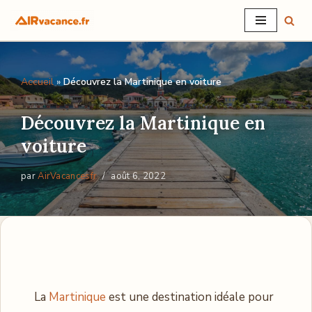
Aller
au
contenu
Accueil
»
Découvrez la Martinique en voiture
Découvrez la Martinique en
voiture
par
AirVacancesfr
août 6, 2022
La
Martinique
est une destination idéale pour