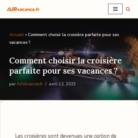
Aller
au
Accueil
»
Comment choisir la croisière parfaite pour ses
contenu
vacances ?
Comment choisir la croisière
parfaite pour ses vacances ?
par
AirVacancesfr
avril 12, 2023
Les croisières sont devenues une option de