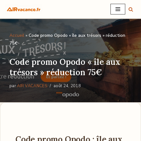
Aller
au
Accueil
»
Code promo Opodo « île aux trésors » réduction
contenu
75€
Code promo Opodo « île aux
trésors » réduction 75€
par
AIR VACANCES
août 24, 2018
Code promo Opodo : île aux