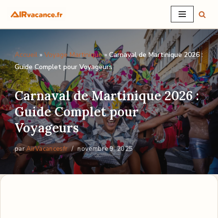
Aller
au
Accueil
»
Voyage Martinique
»
Carnaval de Martinique 2026 :
contenu
Guide Complet pour Voyageurs
Carnaval de Martinique 2026 :
Guide Complet pour
Voyageurs
par
AirVacancesfr
novembre 9, 2025