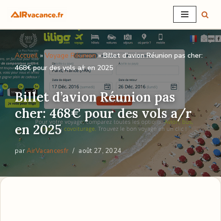
Aller
au
Accueil
»
Voyage Réunion
»
Billet d’avion Réunion pas cher:
contenu
468€ pour des vols a/r en 2025
Billet d’avion Réunion pas
cher: 468€ pour des vols a/r
en 2025
par
AirVacancesfr
août 27, 2024