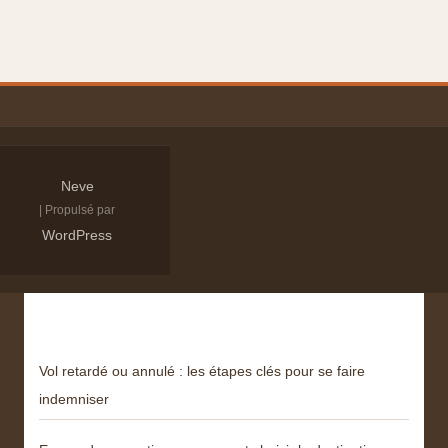
Neve
| Propulsé par
WordPress
Derniers articles
Vol retardé ou annulé : les étapes clés pour se faire
indemniser