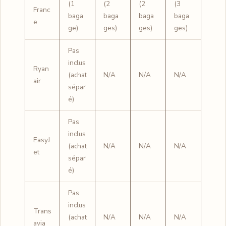
(1
(2
(2
(3
Franc
baga
baga
baga
baga
e
ge)
ges)
ges)
ges)
Pas
inclus
Ryan
(achat
N/A
N/A
N/A
air
sépar
é)
Pas
inclus
EasyJ
(achat
N/A
N/A
N/A
et
sépar
é)
Pas
inclus
Trans
(achat
N/A
N/A
N/A
avia