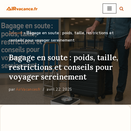
Aller
au
Accueil
»
Bagage en soute : poids, taille, restrictions et
contenu
conseils pour voyager sereinement
Bagage en soute : poids, taille,
restrictions et conseils pour
voyager sereinement
par
AirVacancesfr
avril 22, 2025