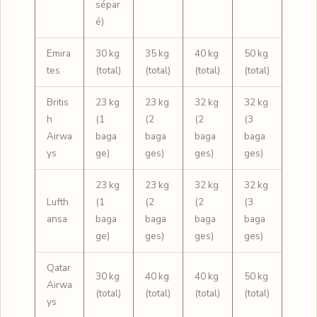
sépar
é)
Emira
30 kg
35 kg
40 kg
50 kg
tes
(total)
(total)
(total)
(total)
Britis
23 kg
23 kg
32 kg
32 kg
h
(1
(2
(2
(3
Airwa
baga
baga
baga
baga
ys
ge)
ges)
ges)
ges)
23 kg
23 kg
32 kg
32 kg
Lufth
(1
(2
(2
(3
ansa
baga
baga
baga
baga
ge)
ges)
ges)
ges)
Qatar
30 kg
40 kg
40 kg
50 kg
Airwa
(total)
(total)
(total)
(total)
ys