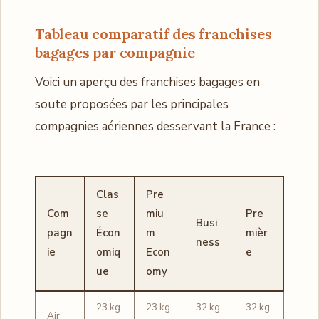
Tableau comparatif des franchises
bagages par compagnie
Voici un aperçu des franchises bagages en
soute proposées par les principales
compagnies aériennes desservant la France :
Clas
Pre
Com
se
miu
Pre
Busi
pagn
Écon
m
mièr
ness
ie
omiq
Econ
e
ue
omy
23 kg
23 kg
32 kg
32 kg
Air